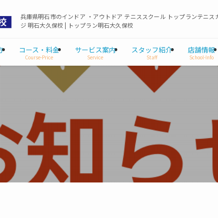
兵庫県明石市のインドア ・アウトドア テニススクール トップランテニス
ジ 明石大久保校 | トップラン明石大久保校
方
コース・料金
サービス案内
スタッフ紹介
店舗情報
Course-Price
Service
Staff
School-Info